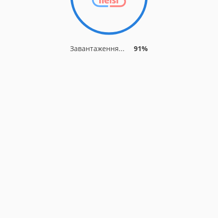
Завантаження...
91%