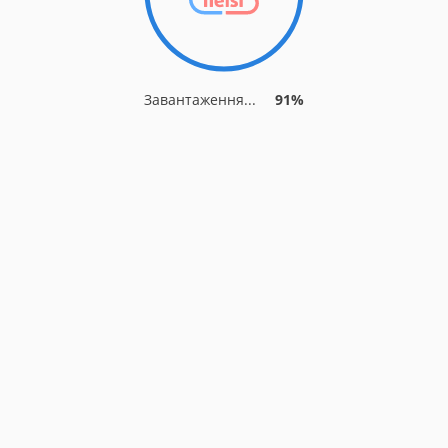
Завантаження...
91%