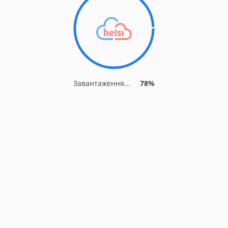
Завантаження...
83%