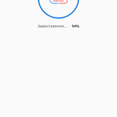
Завантаження...
94%