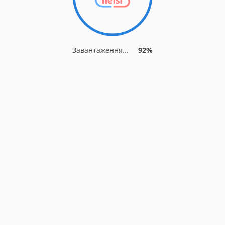
Завантаження...
92%