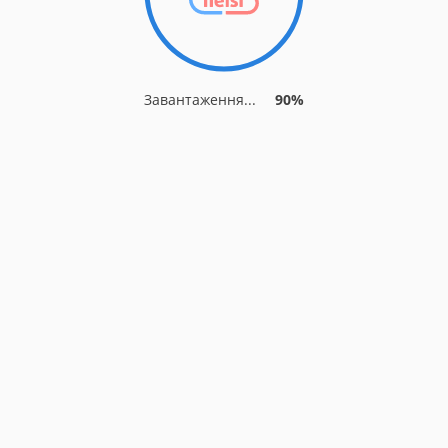
Завантаження...
90%