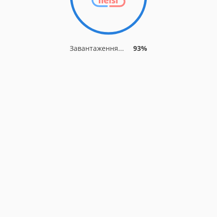
Завантаження...
93%