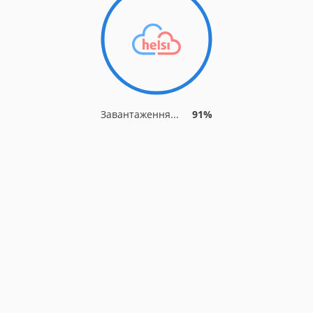
Завантаження...
91%