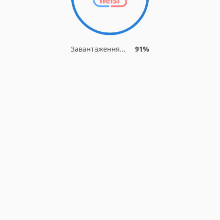
Завантаження...
91%