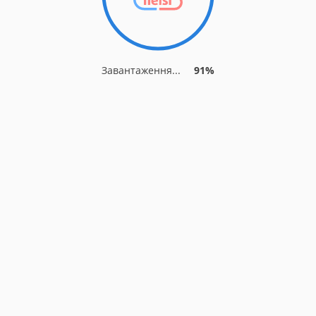
Завантаження...
91%