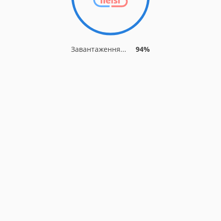
Завантаження...
94%