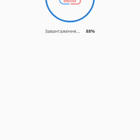
Завантаження...
88%