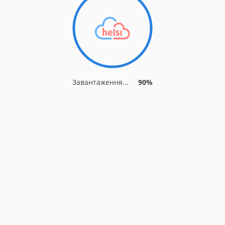
Завантаження...
90%