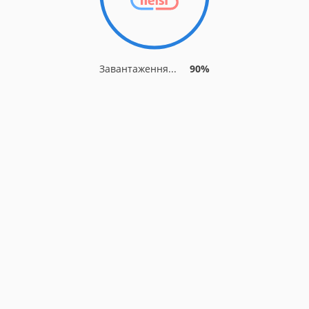
Завантаження...
90%