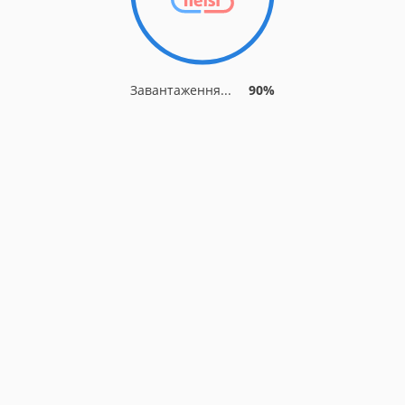
Завантаження...
90%