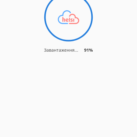
Завантаження...
91%