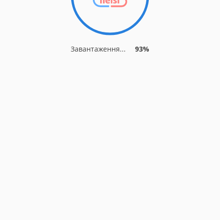
Завантаження...
93%