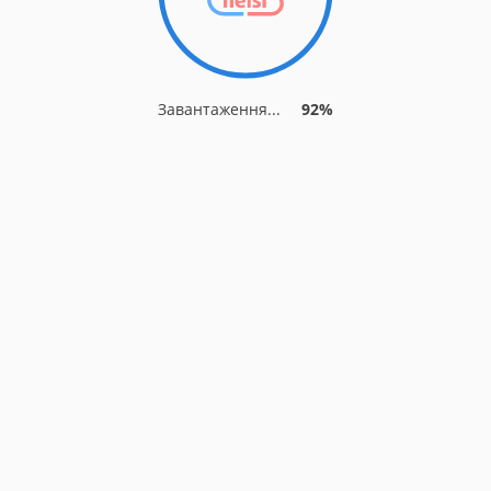
Завантаження...
92%