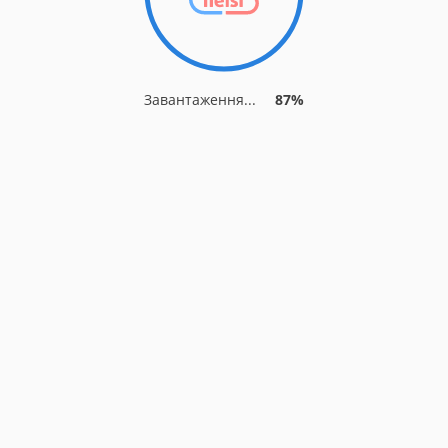
Завантаження...
93%