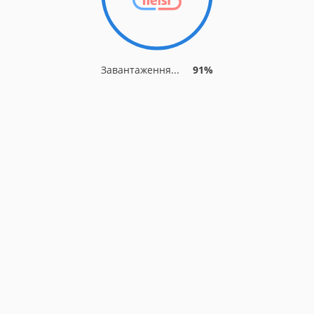
Завантаження...
91%