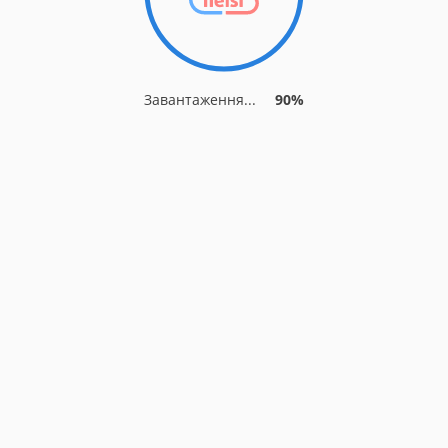
Завантаження...
90%