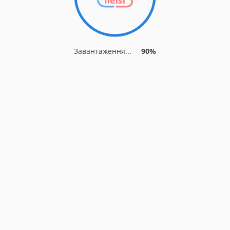
Завантаження...
90%