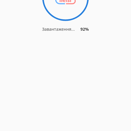
Завантаження...
92%