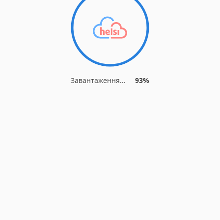
Завантаження...
93%