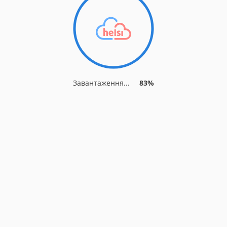
Завантаження...
88%