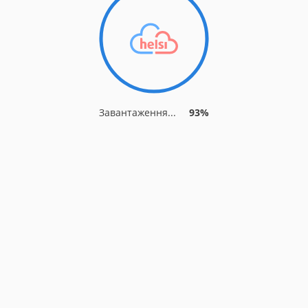
Завантаження...
93%