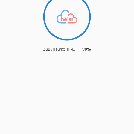
Завантаження...
90%