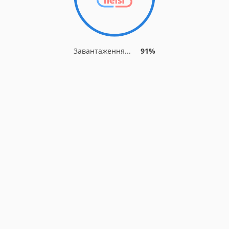
Завантаження...
91%