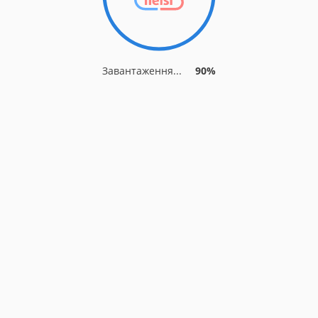
Завантаження...
90%