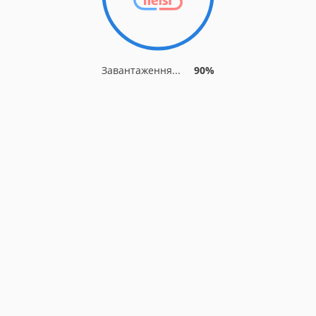
Завантаження...
90%