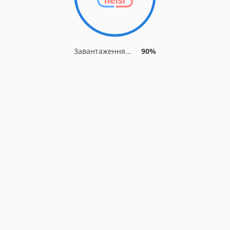
Завантаження...
90%