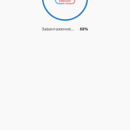
Завантаження...
95%