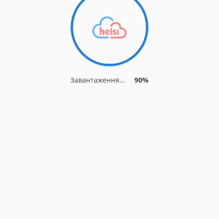
Завантаження...
90%