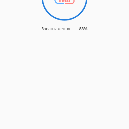
Завантаження...
87%