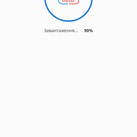
Завантаження...
90%