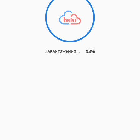
Завантаження...
93%