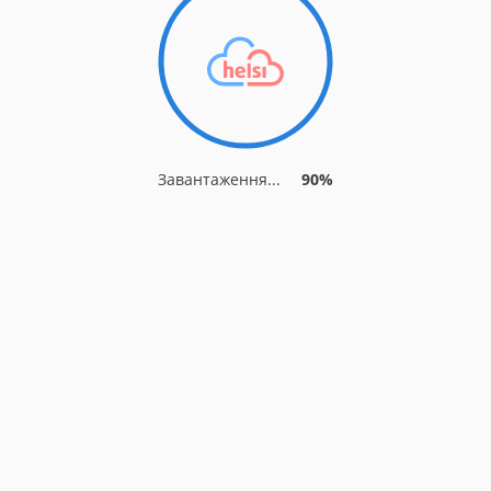
Завантаження...
90%