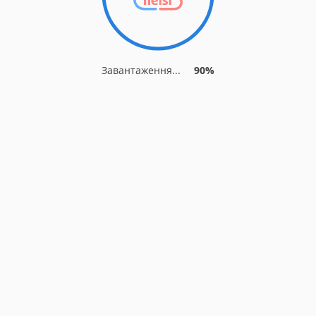
Завантаження...
90%