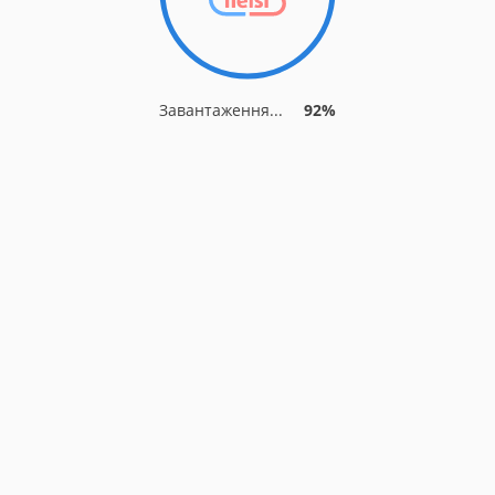
Завантаження...
92%