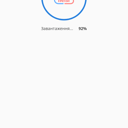
Завантаження...
92%