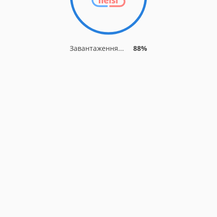
Завантаження...
88%