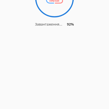
Завантаження...
92%