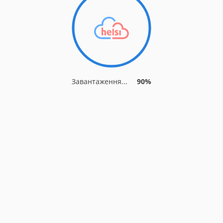
Завантаження...
90%