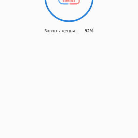
Завантаження...
92%