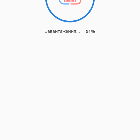
Завантаження...
91%