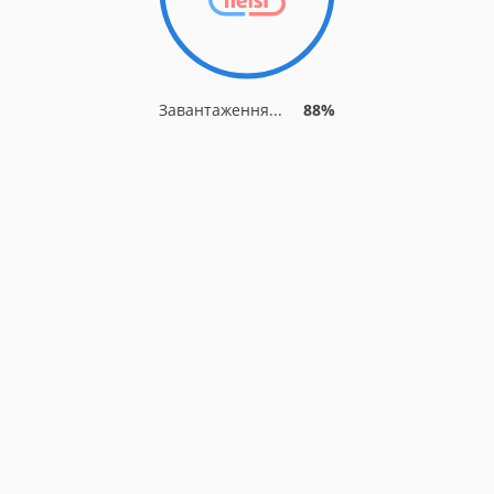
Завантаження...
88%