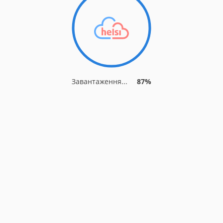
Завантаження...
93%