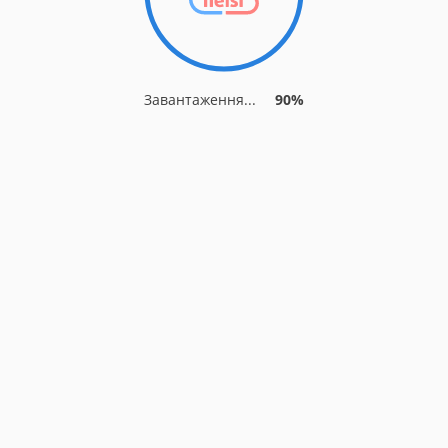
Завантаження...
90%