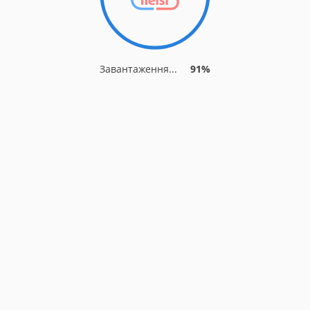
Завантаження...
91%