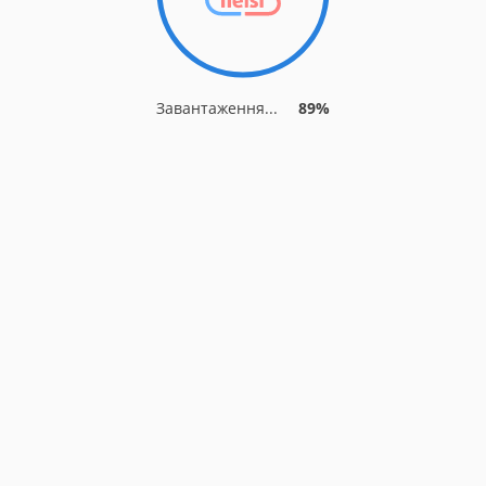
Завантаження...
93%